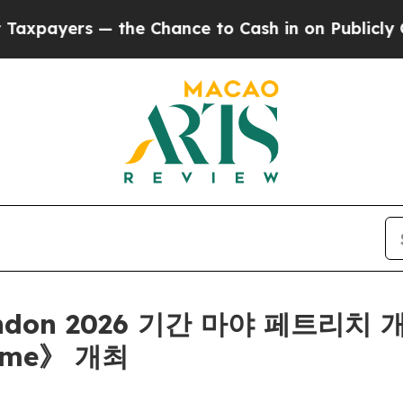
yers — the Chance to Cash in on Publicly Owned 
London 2026 기간 마야 페트리치 
blime》 개최