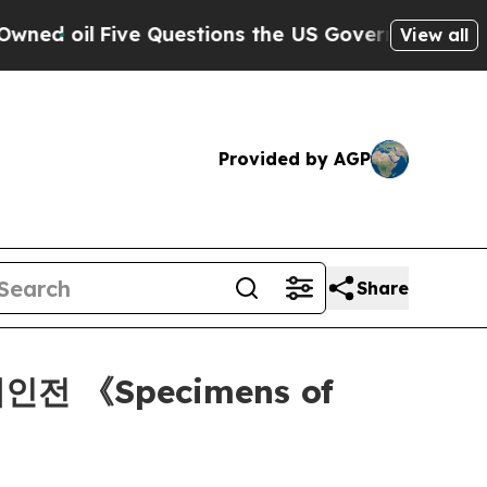
oil
Five Questions the US Government Should An
View all
Provided by AGP
Share
개인전 《Specimens of